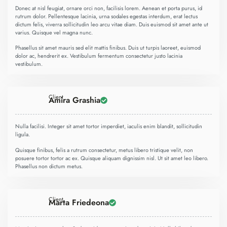
Donec at nisl feugiat, ornare orci non, facilisis lorem. Aenean et porta purus, id
rutrum dolor. Pellentesque lacinia, urna sodales egestas interdum, erat lectus
dictum felis, viverra sollicitudin leo arcu vitae diam. Duis euismod sit amet ante ut
varius. Quisque vel magna nunc.
Phasellus sit amet mauris sed elit mattis finibus. Duis ut turpis laoreet, euismod
dolor ac, hendrerit ex. Vestibulum fermentum consectetur justo lacinia
vestibulum.
Client
Amira Grashia
Nulla facilisi. Integer sit amet tortor imperdiet, iaculis enim blandit, sollicitudin
ligula.
Quisque finibus, felis a rutrum consectetur, metus libero tristique velit, non
posuere tortor tortor ac ex. Quisque aliquam dignissim nisl. Ut sit amet leo libero.
Phasellus non dictum metus.
Client
Marta Friedeona