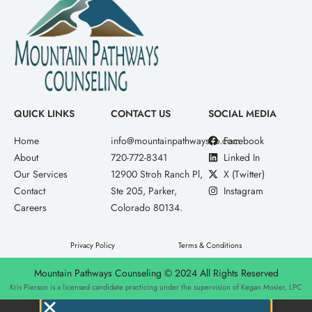
QUICK LINKS
CONTACT US
SOCIAL MEDIA
Home
info@mountainpathwaysco.com
Facebook
About
720-772-8341
Linked In
Our Services
12900 Stroh Ranch Pl,
X (Twitter)
Contact
Ste 205, Parker,
Instagram
Careers
Colorado 80134.
Privacy Policy
Terms & Conditions
Mountain Pathways Counseling © 2024 All Rights Reserved
Kris Pierson is a licensed candidate practicing under the supervision of Kegan Mosier, LPC