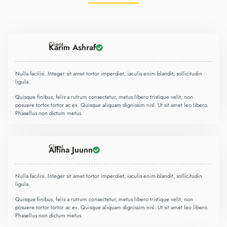
Client
Karim Ashraf
Nulla facilisi. Integer sit amet tortor imperdiet, iaculis enim blandit, sollicitudin
ligula.
Quisque finibus, felis a rutrum consectetur, metus libero tristique velit, non
posuere tortor tortor ac ex. Quisque aliquam dignissim nisl. Ut sit amet leo libero.
Phasellus non dictum metus.
Client
Alfina Juunn
Nulla facilisi. Integer sit amet tortor imperdiet, iaculis enim blandit, sollicitudin
ligula.
Quisque finibus, felis a rutrum consectetur, metus libero tristique velit, non
posuere tortor tortor ac ex. Quisque aliquam dignissim nisl. Ut sit amet leo libero.
Phasellus non dictum metus.