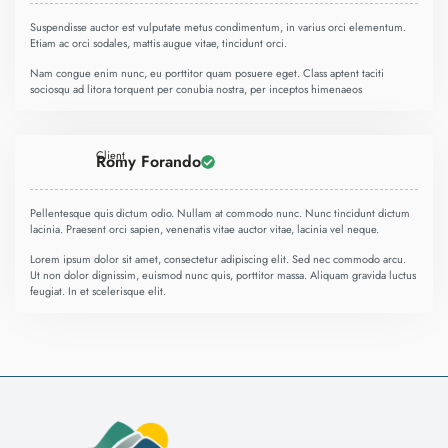
Suspendisse auctor est vulputate metus condimentum, in varius orci elementum.
Etiam ac orci sodales, mattis augue vitae, tincidunt orci.
Nam congue enim nunc, eu porttitor quam posuere eget. Class aptent taciti
sociosqu ad litora torquent per conubia nostra, per inceptos himenaeos
Client
Romy Forando
Pellentesque quis dictum odio. Nullam at commodo nunc. Nunc tincidunt dictum
lacinia. Praesent orci sapien, venenatis vitae auctor vitae, lacinia vel neque.
Lorem ipsum dolor sit amet, consectetur adipiscing elit. Sed nec commodo arcu.
Ut non dolor dignissim, euismod nunc quis, porttitor massa. Aliquam gravida luctus
feugiat. In et scelerisque elit.