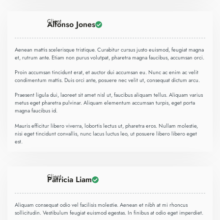
Client
Alfonso Jones
Aenean mattis scelerisque tristique. Curabitur cursus justo euismod, feugiat magna
et, rutrum ante. Etiam non purus volutpat, pharetra magna faucibus, accumsan orci.
Proin accumsan tincidunt erat, et auctor dui accumsan eu. Nunc ac enim ac velit
condimentum mattis. Duis orci ante, posuere nec velit ut, consequat dictum arcu.
Praesent ligula dui, laoreet sit amet nisl ut, faucibus aliquam tellus. Aliquam varius
metus eget pharetra pulvinar. Aliquam elementum accumsan turpis, eget porta
magna faucibus id.
Mauris efficitur libero viverra, lobortis lectus ut, pharetra eros. Nullam molestie,
nisi eget tincidunt convallis, nunc lacus luctus leo, ut posuere libero libero eget
est.
Client
Patricia Liam
Aliquam consequat odio vel facilisis molestie. Aenean et nibh at mi rhoncus
sollicitudin. Vestibulum feugiat euismod egestas. In finibus at odio eget imperdiet.