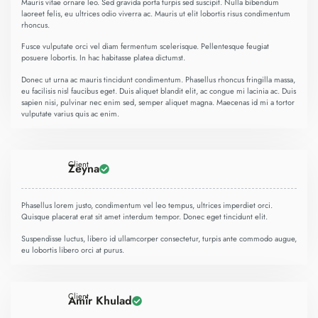
Mauris vitae ornare leo. Sed gravida porta turpis sed suscipit. Nulla bibendum
laoreet felis, eu ultrices odio viverra ac. Mauris ut elit lobortis risus condimentum
rhoncus.
Fusce vulputate orci vel diam fermentum scelerisque. Pellentesque feugiat
posuere lobortis. In hac habitasse platea dictumst.
Donec ut urna ac mauris tincidunt condimentum. Phasellus rhoncus fringilla massa,
eu facilisis nisl faucibus eget. Duis aliquet blandit elit, ac congue mi lacinia ac. Duis
sapien nisi, pulvinar nec enim sed, semper aliquet magna. Maecenas id mi a tortor
vulputate varius quis ac enim.
Client
Zeyna
Phasellus lorem justo, condimentum vel leo tempus, ultrices imperdiet orci.
Quisque placerat erat sit amet interdum tempor. Donec eget tincidunt elit.
Suspendisse luctus, libero id ullamcorper consectetur, turpis ante commodo augue,
eu lobortis libero orci at purus.
Client
Amir Khulad